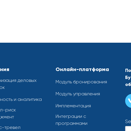
ния
Онлайн-платформа
По
Бу
изация деловых
Модуль бронирования
об
ок
Модуль управления
ность и аналитика
Имплементация
л-риск
Интеграции с
жмент
Se
программами
с-тревел