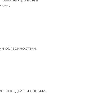
eisure trips вам в
елать.
ми обязанностями.
ес-поездки выгодными.