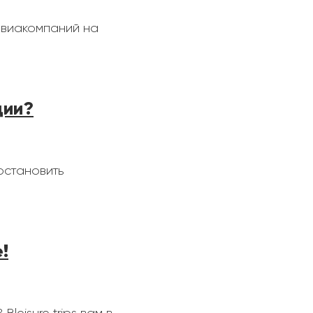
авиакомпаний на
ции?
остановить
!