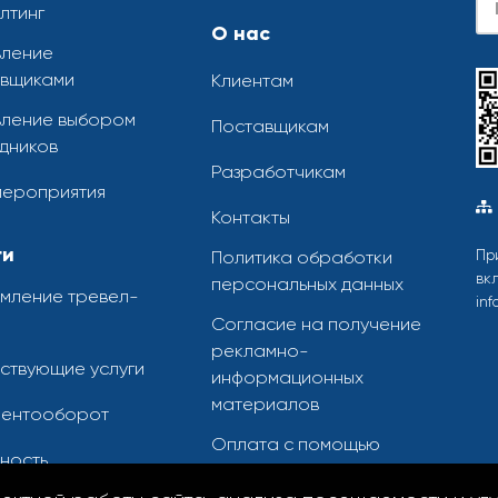
лтинг
О нас
ление
вщиками
Клиентам
ление выбором
Поставщикам
дников
Разработчикам
мероприятия
Контакты
ги
Политика обработки
Пр
вк
персональных данных
мление тревел-
inf
Согласие на получение
рекламно-
ствующие услуги
информационных
материалов
ментооборот
Оплата с помощью
ность
банковской карты