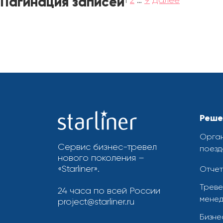
Пагинация записей
1
2
…
9
Далее
Реше
Орган
Сервис бизнес-тревел
поезд
нового поколения –
«Starliner».
Отчет
Треве
24 часа по всей России
менед
project@starliner.ru
Бизне