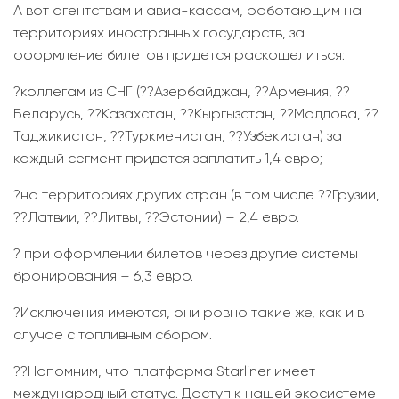
А вот агентствам и авиа-кассам, работающим на
территориях иностранных государств, за
оформление билетов придется раскошелиться:
?коллегам из СНГ (??Азербайджан, ??Армения, ??
Беларусь, ??Казахстан, ??Кыргызстан, ??Молдова, ??
Таджикистан, ??Туркменистан, ??Узбекистан) за
каждый сегмент придется заплатить 1,4 евро;
?на территориях других стран (в том числе ??Грузии,
??Латвии, ??Литвы, ??Эстонии) – 2,4 евро.
? при оформлении билетов через другие системы
бронирования – 6,3 евро.
?Исключения имеются, они ровно такие же, как и в
случае с топливным сбором.
??Напомним, что платформа Starliner имеет
международный статус. Доступ к нашей экосистеме