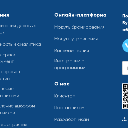
ния
Онлайн-платформа
По
Бу
изация деловых
Модуль бронирования
об
ок
Модуль управления
ность и аналитика
Имплементация
л-риск
Интеграции с
жмент
Se
программами
с-тревел
лтинг
О нас
ление
вщиками
Клиентам
ление выбором
Поставщикам
дников
Разработчикам
мероприятия