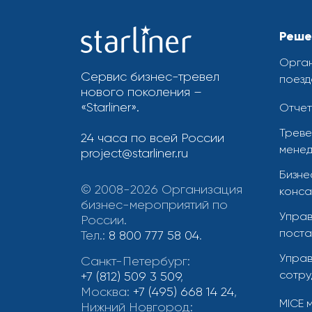
Реше
Орган
Сервис бизнес-тревел
поезд
нового поколения –
«Starliner».
Отчет
Треве
24 часа по всей России
менед
project@starliner.ru
Бизне
© 2008-2026 Организация
конса
бизнес-мероприятий по
Управ
России.
поста
Тел.:
8 800 777 58 04
.
Управ
Санкт-Петербург:
сотру
+7 (812) 509 3 509
,
Москва:
+7 (495) 668 14 24
,
MICE 
Нижний Новгород: