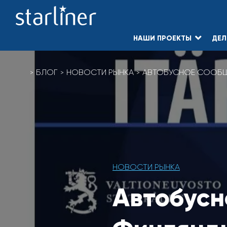
НАШИ ПРОЕКТЫ
ДЕЛ
Skip
to
БЛОГ
НОВОСТИ РЫНКА
АВТОБУСНОЕ СООБЩЕ
content
НОВОСТИ РЫНКА
Автобусн