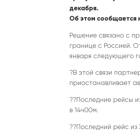
декабря.
Об этом сообщается
Решение связано с п
границе с Россией. О
января следующего г
?В этой связи партн
приостанавливает ав
??Последние рейсы из
в 14ч00м.
??Последний рейс из Х