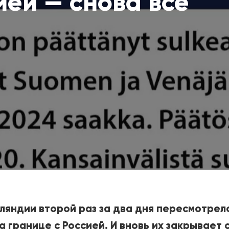
ей — снова всё
ляндии второй раз за два дня пересмотрел
 границе с Россией. И вновь их закрывает с 