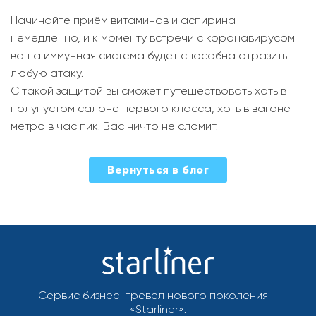
Начинайте приём витаминов и аспирина
немедленно, и к моменту встречи с коронавирусом
ваша иммунная система будет способна отразить
любую атаку.
С такой защитой вы сможет путешествовать хоть в
полупустом салоне первого класса, хоть в вагоне
метро в час пик. Вас ничто не сломит.
2021-
Вернуться в блог
04-
14
Сервис бизнес-тревел нового поколения –
«Starliner».