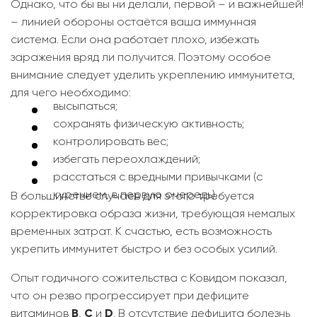
Однако, что бы вы ни делали, первой – и важнейшей!
– линией обороны остаётся ваша иммунная
система. Если она работает плохо, избежать
заражения вряд ли получится. Поэтому особое
внимание следует уделить укреплению иммунитета,
для чего необходимо:
высыпаться;
сохранять физическую активность;
контролировать вес;
избегать переохлаждений;
расстаться с вредными привычками (с
курением, в первую очередь).
В большинстве случаев для этого требуется
корректировка образа жизни, требующая немалых
временных затрат. К счастью, есть возможность
укрепить иммунитет быстро и без особых усилий.
Опыт годичного сожительства с Ковидом показал,
что он резво прогрессирует при дефиците
витаминов
B
,
C
и
D
. В отсутствие дефицита болезнь