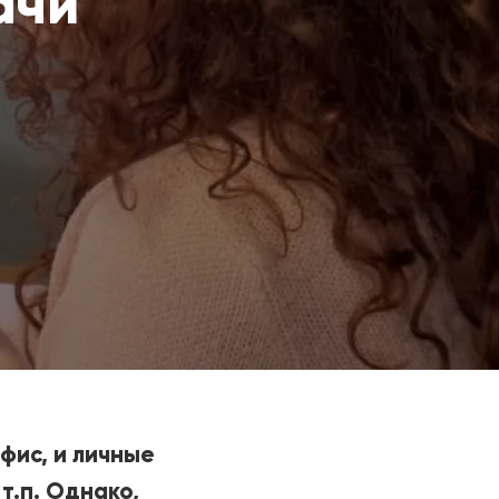
ачи
офис, и личные
т.п. Однако,