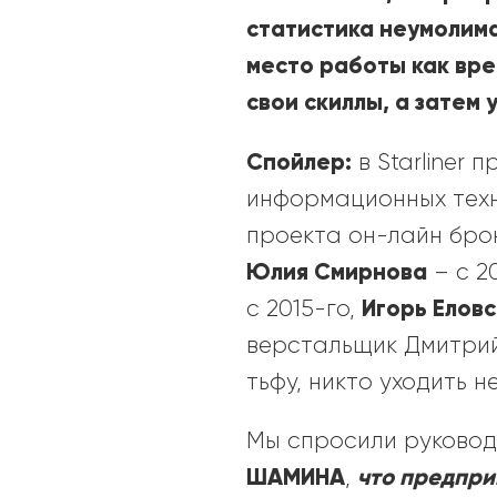
статистика неумолим
место работы как вре
свои скиллы, а затем 
Спойлер:
в Starliner
информационных тех
проекта он-лайн бр
Юлия Смирнова
– с 2
Игорь Елов
с 2015-го,
верстальщик Дмитрий 
тьфу, никто уходить 
Мы спросили руковод
ШАМИНА
что предпри
,