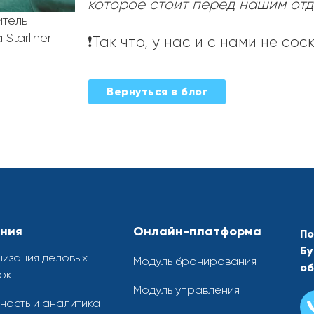
которое стоит перед нашим отд
итель
tarliner
❗️Так что, у нас и с нами не сос
Вернуться в блог
ния
Онлайн-платформа
По
Бу
изация деловых
Модуль бронирования
об
ок
Модуль управления
ность и аналитика