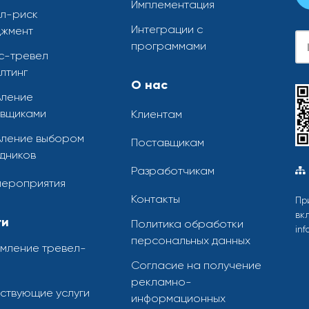
Имплементация
л-риск
Интеграции с
жмент
Se
программами
с-тревел
лтинг
О нас
ление
вщиками
Клиентам
ление выбором
Поставщикам
дников
Разработчикам
мероприятия
Контакты
Пр
вк
ги
Политика обработки
inf
персональных данных
мление тревел-
Согласие на получение
рекламно-
ствующие услуги
информационных