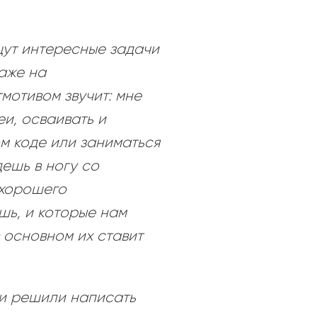
щут интересные задачи
аже на
мотивом звучит: мне
и, осваивать и
ом коде или заниматься
дешь в ногу со
 хорошего
шь, и которые нам
в основном их ставит
и решили написать