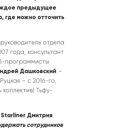
каждое предыдущее
а, где можно отточить
 руководитель отдела
007 года, консультант
веб-программисты
ндрей Дашковский
–
Руцкая – с 2016-го,
 коллектив) Тьфу-
Starliner Дмитрия
й
 удержать сотрудников