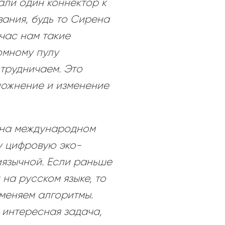
али один коннектор к
ания, будь то Сирена
йчас нам такие
омному пулу
отрудничаем. Это
ложнение и изменение
я на международном
у цифровую эко-
иязычной. Если раньше
на русском языке, то
меняем алгоритмы.
 интересная задача,