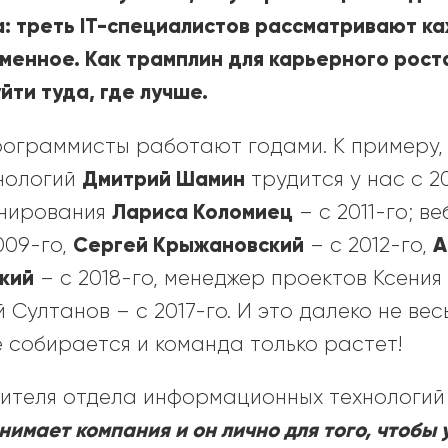
а: треть IT-специалистов рассматривают 
менное. Как трамплин для карьерного рост
уйти туда, где лучше.
 программисты работают годами. К примеру,
Дмитрий Шамин
нологий
трудится у нас с 2
Лариса Коломиец
онирования
– с 2011-го; 
Сергей Крыжановский
А
009-го,
– с 2012-го,
ский
– с 2018-го, менеджер проектов Ксения 
Султанов – с 2017-го. И это далеко не весь
не собирается и команда только растет!
ителя отдела информационных технологи
нимает компания и он лично для того, чтобы