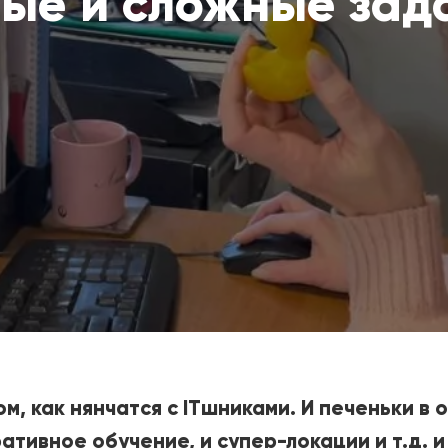
ые и сложные зад
м, как нянчатся с ITшниками. И печеньки в 
тивное обучение, и супер-локации и т.д. и 