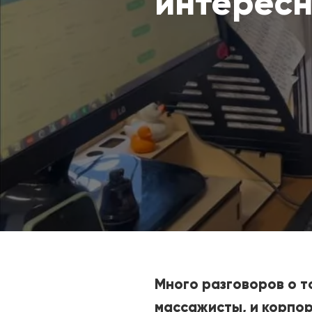
интересн
Много разговоров о то
массажисты, и корпора