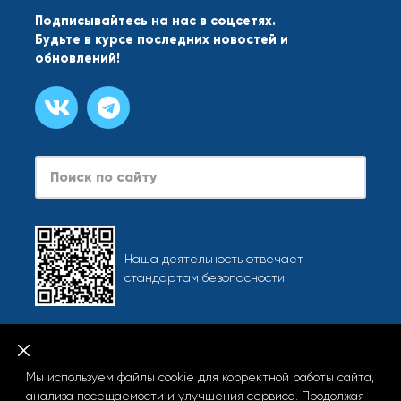
Подписывайтесь на нас в соцсетях.
Будьте в курсе последних новостей и
обновлений!
Search
Наша деятельность отвечает
стандартам безопасности
Карта сайта
При использовании любых материалов сайта, включая
Мы используем файлы cookie для корректной работы сайта,
фотографии и тексты, активная ссылка на info.starliner.ru
анализа посещаемости и улучшения сервиса. Продолжая