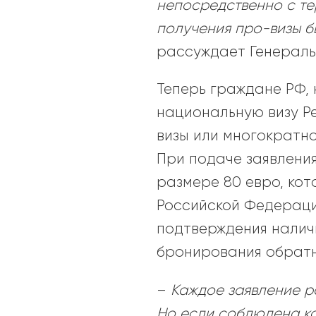
непосредственно с те
получения про-визы б
рассуждает Генераль
Теперь граждане РФ,
национальную визу Р
визы или многократно
При подаче заявления
размере 80 евро, кот
Российской Федерации
подтверждения налич
бронирования обратн
–
Каждое заявление р
Но если соблюдена к