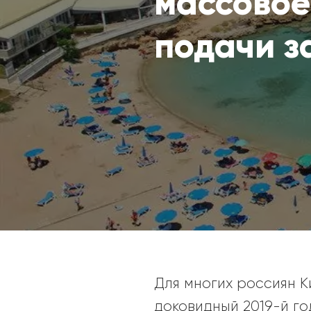
массовое
подачи з
Для многих россиян К
доковидный 2019-й г