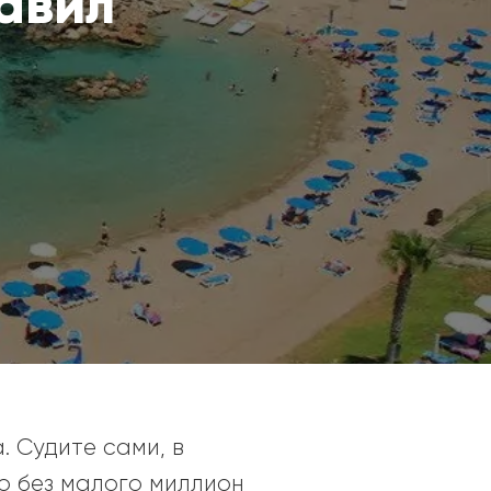
авил
. Судите сами, в
о без малого миллион