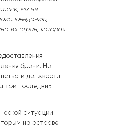
оссии, мы не
ероисповеданию,
ногих стран, которая
редоставления
дения брони. Но
йства и должности,
за три последних
ической ситуации
которым на острове