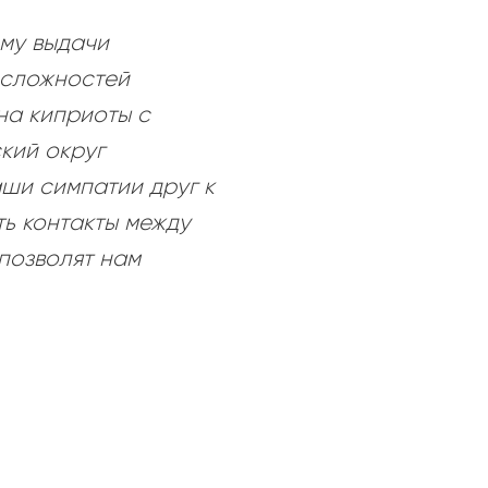
ему выдачи
 сложностей
на киприоты с
кий округ
аши симпатии друг к
ь контакты между
 позволят нам