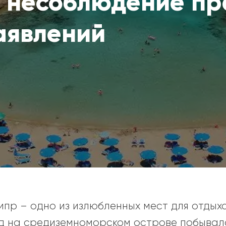
 несоблюдение пр
аявлений
ипр – одно из излюбленных мест для отдыха
од на средиземноморском острове побывал