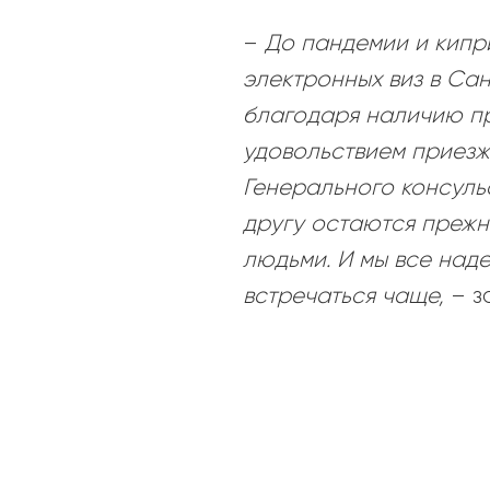
–
До пандемии и кипр
электронных виз в Са
благодаря наличию пр
удовольствием приезжа
Генерального консуль
другу остаются прежн
людьми. И мы все наде
встречаться чаще,
– 
2022-
12-
20