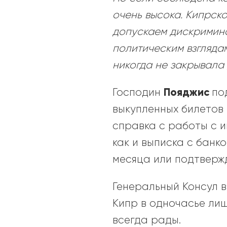
очень высока. Кипрск
допускаем дискримина
политическим взглядам
никогда не закрывала
Пояджис
Господин
по
выкупленных билетов 
справка с работы с 
как и выписка с банк
месяца или подтверж
Генеральный Консул 
Кипр в одночасье лиш
всегда рады.