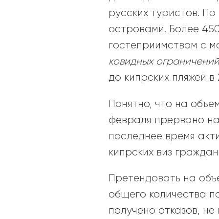
русских туристов. П
островами. Более 45
гостеприимством с ма
ковидных ограничений
до кипрских пляжей в 
Понятно, что на объе
февраля прервано на
последнее время акт
кипрских виз граждан
Претендовать на объе
общего количества п
получено отказов, не