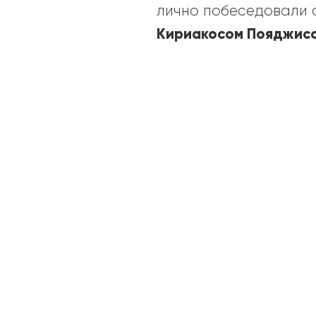
лично побеседовали 
Кириакосом Пояджис