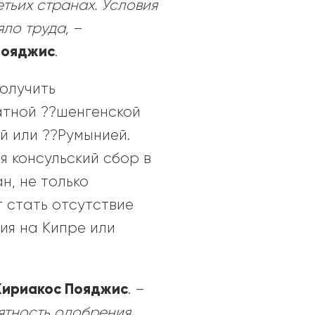
тьих странах. Условия
яло труда,
–
Пояджис
.
олучить
атной ??шенгенской
й или ??Румынией.
я консульский сбор в
н, не только
 стать отсутствие
ия на Кипре или
Кириакос Пояджис
. –
ятность одобрения