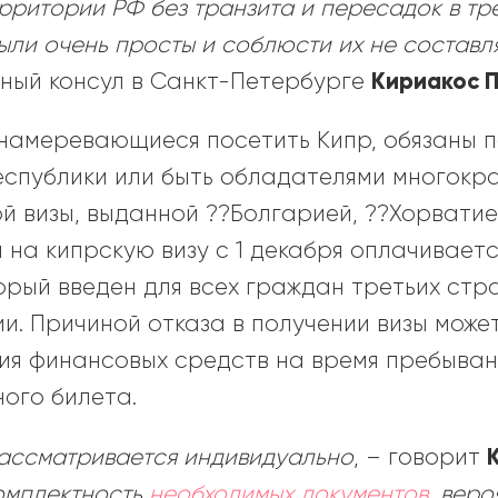
рритории РФ без транзита и пересадок в тре
ыли очень просты и соблюсти их не составл
Кириакос 
ный консул в Санкт-Петербурге
 намеревающиеся посетить Кипр, обязаны п
еспублики или быть обладателями многокр
й визы, выданной ??Болгарией, ??Хорватие
 на кипрскую визу с 1 декабря оплачиваетс
орый введен для всех граждан третьих стра
. Причиной отказа в получении визы может
ия финансовых средств на время пребыван
ого билета.
ассматривается индивидуально
, – говорит
омплектность
необходимых документов
,
веро