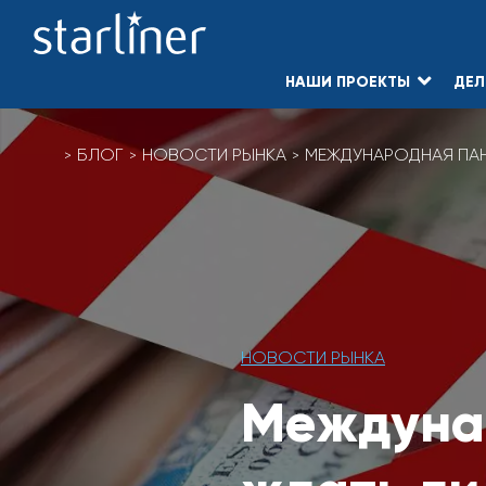
НАШИ ПРОЕКТЫ
ДЕЛ
Skip
to
БЛОГ
НОВОСТИ РЫНКА
МЕЖДУНАРОДНАЯ ПАН
content
НОВОСТИ РЫНКА
Междуна