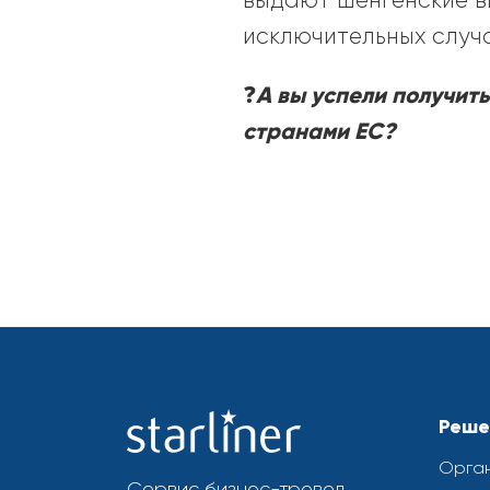
выдают шенгенские в
исключительных случа
А вы успели получит
❓
странами ЕС?
2022-
07-
26
Реше
Орган
Сервис бизнес-тревел