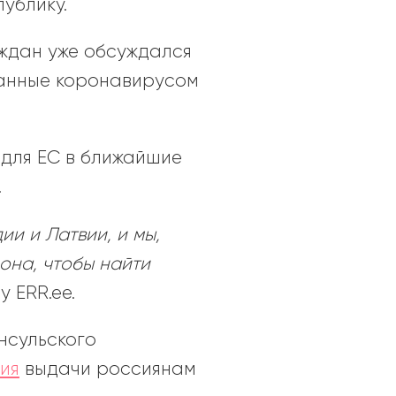
ублику.
аждан уже обсуждался
званные коронавирусом
 для ЕС в ближайшие
.
и и Латвии, и мы,
она, чтобы найти
у ERR.ee.
нсульского
ия
выдачи россиянам