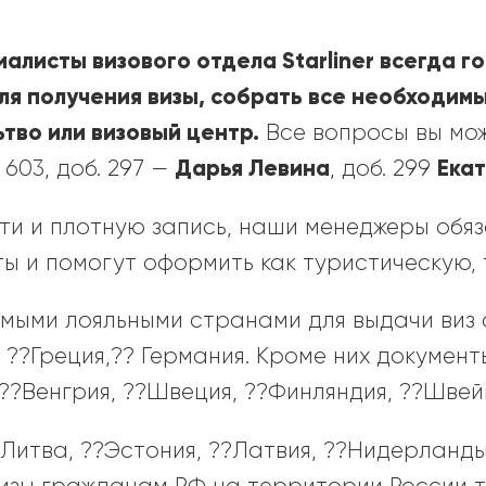
алисты визового отдела Starliner всегда г
ля получения визы, собрать все необходим
ьтво или визовый центр.
Все вопросы вы мож
Дарья Левина
Ека
7 603, доб. 297 —
, доб. 299
ти и плотную запись, наши менеджеры обя
 и помогут оформить как туристическую, т
мыми лояльными странами для выдачи виз 
 ??Греция,?? Германия. Кроме них докумен
 ??Венгрия, ??Швеция, ??Финляндия, ??Швей
?Литва, ??Эстония, ??Латвия, ??Нидерланды