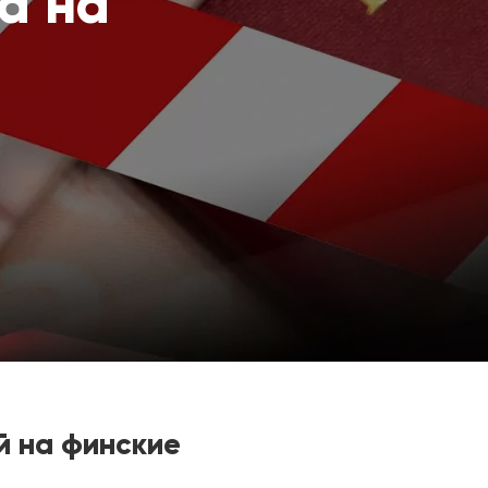
а на
й на финские