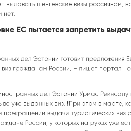
т выдавать шенгенские визы россиянам, н
 нет.
овне ЕС пытается запретить выдач
анных дел Эстонии готовит предложения Е
 виз гражданам России, – пишет портал н
 иностранных дел Эстонии Урмас Рейнсалу 
ве уже выданных виз. ❗️При этом в марте, к
м прекращении выдачи туристических виз 
раждане России, у которых на руках уже е