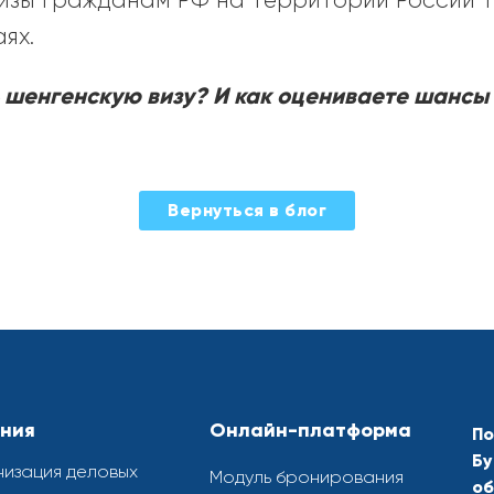
изы гражданам РФ на территории России т
ях.
ь шенгенскую визу? И как оцениваете шансы 
Вернуться в блог
ния
Онлайн-платформа
По
Бу
изация деловых
Модуль бронирования
об