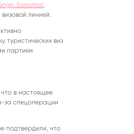
singin Sanomat
,
 визовой линией.
активно
у туристических виз
ми партиям
, что в настоящее
з-за спецоперации
ве подтвердили, что