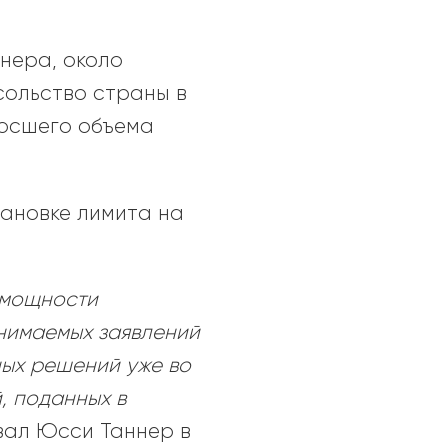
нера, около
сольство страны в
росшего объема
тановке лимита на
и мощности
инимаемых заявлений
ных решений уже во
, поданных в
зал Юсси Таннер в