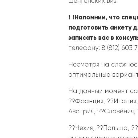
шенгенских виз.
Напомним, что специ
❗️ ❗️
подготовить анкету д
записать вас в консул
телефону: 8 (812) 603 
Несмотря на сложнос
оптимальные варианты
На данный момент са
??Франция, ??Италия,
Австрия, ??Словения,
??Чехия, ??Польша, ?