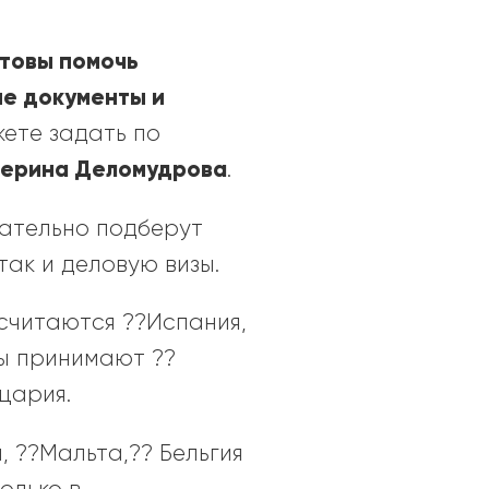
отовы
помочь
ые документы и
ете задать по
терина Деломудрова
.
зательно подберут
ак и деловую визы.
считаются ??Испания,
ты принимают ??
цария.
, ??Мальта,?? Бельгия