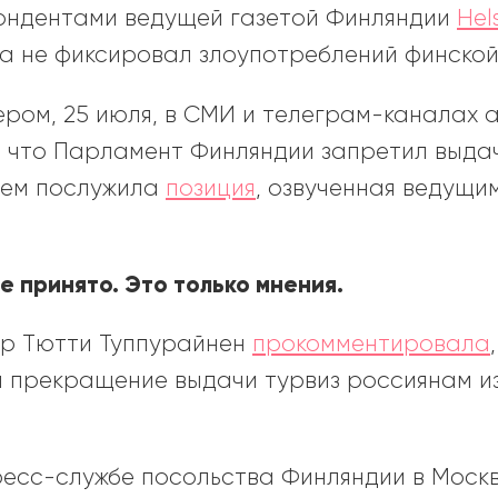
ондентами ведущей газетой Финляндии
Hel
а не фиксировал злоупотреблений финской
ром, 25 июля, в СМИ и телеграм-каналах 
, что Парламент Финляндии запретил выдач
ием послужила
позиция
, озвученная ведущи
е принято. Это только мнения.
ер Тютти Туппурайнен
прокомментировала
я прекращение выдачи турвиз россиянам и
пресс-службе посольства Финляндии в Моск