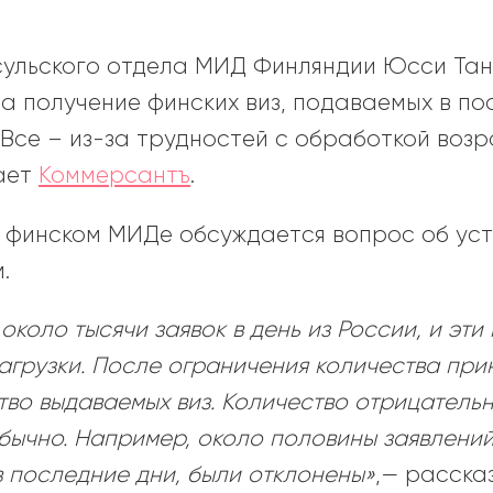
сульского отдела МИД Финляндии Юсси Тан
а получение финских виз, подаваемых в по
 Все – из-за трудностей с обработкой воз
ает
Коммерсантъ
.
в финском МИДе обсуждается вопрос об ус
.
коло тысячи заявок в день из России, и эт
загрузки. После ограничения количества пр
тво выдаваемых виз. Количество отрицатель
обычно. Например, около половины заявлений
в последние дни, были отклонены»
,— расска