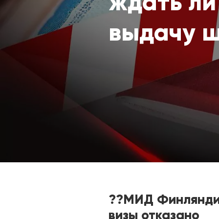
ждать ли
выдачу ш
??
МИД Финляндии
визы отказано