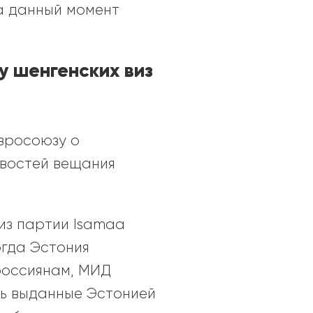
а данный момент
у шенгенских виз
вросоюзу о
овостей вещания
из партии Isamaa
огда Эстония
россиянам, МИД
сть выданные Эстонией