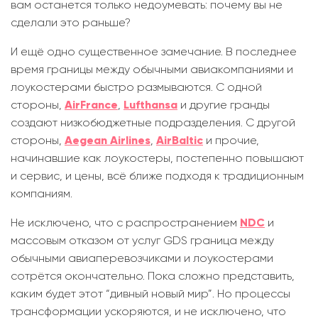
вам останется только недоумевать: почему вы не
сделали это раньше?
И ещё одно существенное замечание. В последнее
время границы между обычными авиакомпаниями и
лоукостерами быстро размываются. С одной
стороны,
AirFrance
,
Lufthansa
и другие гранды
создают низкобюджетные подразделения. С другой
стороны,
Aegean Airlines
,
AirBaltic
и прочие,
начинавшие как лоукостеры, постепенно повышают
и сервис, и цены, всё ближе подходя к традиционным
компаниям.
Не исключено, что с распространением
NDC
и
массовым отказом от услуг GDS граница между
обычными авиаперевозчиками и лоукостерами
сотрётся окончательно. Пока сложно представить,
каким будет этот “дивный новый мир”. Но процессы
трансформации ускоряются, и не исключено, что