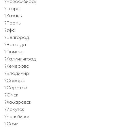
?Новосибирск
?Тверь
?Казань
?Пермь
?Уфа
?Белгород
?Вологда
?Тюмень
?Калининград
?Кемерово
?Владимир
?Самара
?Саратов
?Омск
?Хабаровск
?Иркутск
?Челябинск
?Сочи