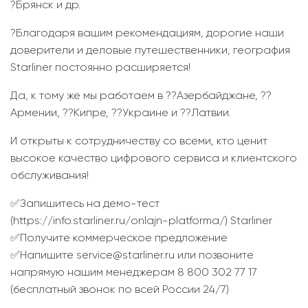
?Брянск и др.
?Благодаря вашим рекомендациям, дорогие наши
доверители и деловые путешественники, география
Starliner постоянно расширяется!
Да, к тому же мы работаем в ??Азербайджане, ??
Армении, ??Кипре, ??Украине и ??Латвии.
И открыты к сотрудничеству со всеми, кто ценит
высокое качество цифрового сервиса и клиентского
обслуживания!
✅Запишитесь на демо-тест
(https://info.starliner.ru/onlajn-platforma/) Starliner
✅Получите коммерческое предложение
✅Напишите service@starliner.ru или позвоните
напрямую нашим менеджерам 8 800 302 77 17
(бесплатный звонок по всей России 24/7)