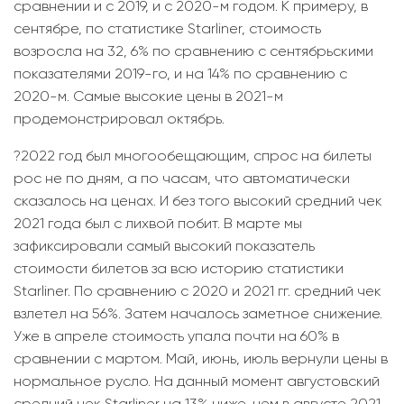
сравнении и с 2019, и с 2020-м годом. К примеру, в
сентябре, по статистике Starliner, стоимость
возросла на 32, 6% по сравнению с сентябрьскими
показателями 2019-го, и на 14% по сравнению с
2020-м. Самые высокие цены в 2021-м
продемонстрировал октябрь.
?2022 год был многообещающим, спрос на билеты
рос не по дням, а по часам, что автоматически
сказалось на ценах. И без того высокий средний чек
2021 года был с лихвой побит. В марте мы
зафиксировали самый высокий показатель
стоимости билетов за всю историю статистики
Starliner. По сравнению с 2020 и 2021 гг. средний чек
взлетел на 56%. Затем началось заметное снижение.
Уже в апреле стоимость упала почти на 60% в
сравнении с мартом. Май, июнь, июль вернули цены в
нормальное русло. На данный момент августовский
средний чек Starliner на 13% ниже, чем в августе 2021