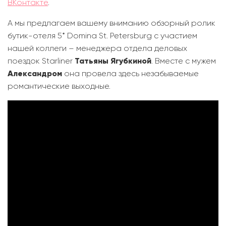
ВКонтакте
.
А мы предлагаем вашему вниманию обзорный ролик
бутик-отеля 5* Domina St. Petersburg с участием
нашей коллеги – менеджера отдела деловых
поездок Starliner
Татьяны Ягубкиной
. Вместе с мужем
Александром
она провела здесь незабываемые
романтические выходные.