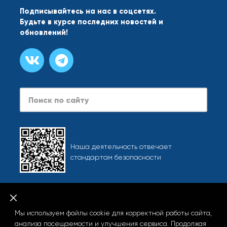
Подписывайтесь на нас в соцсетях.
Будьте в курсе последних новостей и
обновлений!
Search
Наша деятельность отвечает
стандартам безопасности
Карта сайта
При использовании любых материалов сайта, включая
Мы используем файлы cookie для корректной работы сайта,
фотографии и тексты, активная ссылка на info.starliner.ru
анализа посещаемости и улучшения сервиса. Продолжая