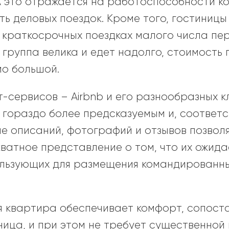
 А это отражается на работоспособности 
ь деловых поездок. Кроме того, гостиниц
 краткосрочных поездках малого числа пер
 группа велика и едет надолго, стоимость
мо большой.
-сервисов – Airbnb и его разнообразных 
 гораздо более предсказуемым и, соответс
ие описаний, фотографий и отзывов позвол
ватное представление о том, что их ожидае
ользующих для размещения командированны
 квартира обеспечивает комфорт, сопоста
ница, и при этом не требует существенной