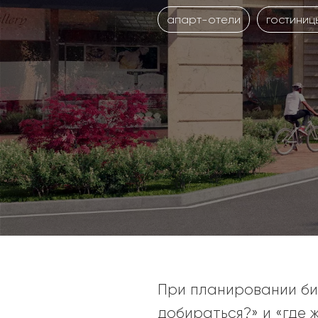
апарт-отели
гостиниц
При планировании би
добираться?» и «где 