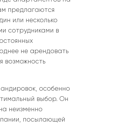
там предлагаются
дин или несколько
ми сотрудниками в
постоянных
годнее не арендовать
ая возможность
мандировок, особенно
птимальный выбор. Он
на неизменно
мпании, посылающей