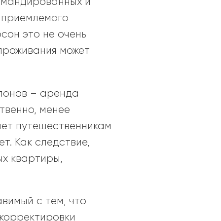
командированных и
ы приемлемого
сон это не очень
 проживания может
клонов – аренда
твенно, менее
яет путешественникам
т. Как следствие,
х квартиры,
вимый с тем, что
 корректировки