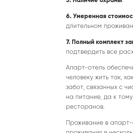
5. Наличие охраны
.
6. Умеренная стоимос
длительном проживан
7. Полный комплект 
подтвердить все расх
Апарт-отель обеспечи
человеку жить так, к
забот, связанных с ч
на питание, да к том
ресторанов.
Проживание в апарт-
проживания в нескол