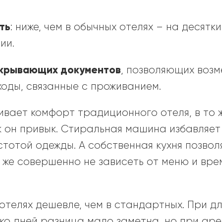
ть
: ниже, чем в обычных отелях – на десятк
ии.
закрывающих документов
, позволяющих возм
оды, связанные с проживанием.
вает комфорт традиционного отеля, в то ж
ак он привык. Стиральная машина избавляет
истотой одежды. А собственная кухня позвол
у же совершенно не зависеть от меню и вр
отелях дешевле, чем в стандартных. При д
ько дней разница мало заметна, но при ар