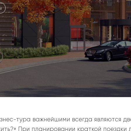
ы
знес-тура важнейшими всегда являются два
жить?» При планировании краткой поездки 