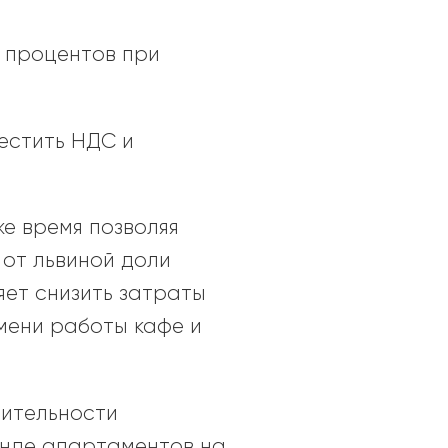
и процентов при
естить НДС и
е время позволяя
 от львиной доли
яет снизить затраты
емени работы кафе и
лительности
енде апартаментов на