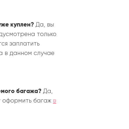
 уже куплен?
Да, вы
едусмотрена только
тся заплатить
а в данном случае
емого багажа?
Да,
т оформить багаж
в