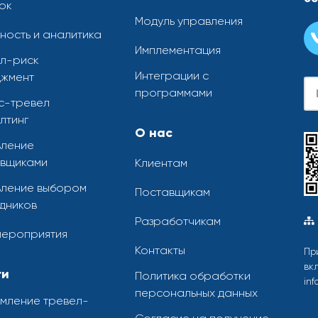
ок
Модуль управления
ность и аналитика
Имплементация
л-риск
Интеграции с
жмент
программами
с-тревел
лтинг
О нас
ление
вщиками
Клиентам
ление выбором
Поставщикам
дников
Разработчикам
мероприятия
Контакты
Пр
вк
ги
Политика обработки
inf
персональных данных
мление тревел-