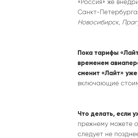
«
Россия
»
же внедр
Санкт-Петербурга
Новосибирск, Праг
Пока тарифы
«
Лай
временем авиапере
сменит
«
Лайт
»
уже 
включающие стоимо
Что делать, если 
прежнему можете о
следует не позднее 