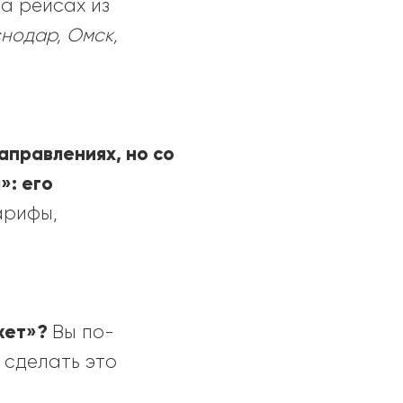
а рейсах из
нодар, Омск,
аправлениях, но со
а
»
: его
арифы,
жет
»?
Вы по-
 сделать это