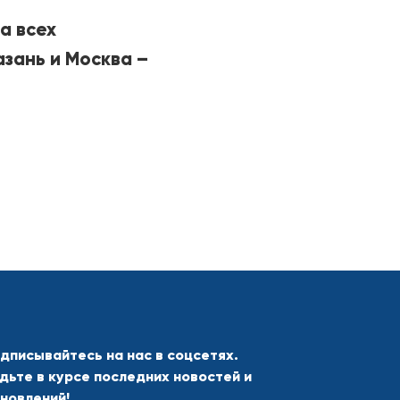
а всех
зань и Москва –
дписывайтесь на нас в соцсетях.
дьте в курсе последних новостей и
новлений!