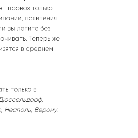
т провоз только
мпании, появления
и вы летите без
ачивать. Теперь же
изятся в среднем
ть только в
 Дюссельдорф,
, Неаполь, Верону.