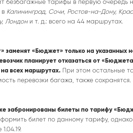
ит безбагажные тарифы в первую очередь н
 в
Калининград, Сочи, Ростов-на-Дону, Крас
у, Лондон
и т. д.: всего на 44 маршрутах.
т
»
заменят
«
Бюджет
»
только на указанных н
возчик планирует отказаться от
«
Бюджет
на всех маршрутах.
При этом остальные т
сть перевозки багажа, также сохранятся.
уже забронированы билеты по тарифу
«
Бюд
формить билет по данному тарифу, однако
1.04.19.