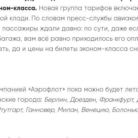
ном-класса.
Новая группа тарифов включае
ой клади. По словам пресс-службы авиако
 пассажиры ждали давно: по сути, даже есл
агажа, вам всё равно приходилось его опл
ать, да и цены на билеты эконом-класса сн
омпанией
«Аэрофлот»
пока можно будет лета
нские города:
Берлин, Дрезден, Франкфурт,
тутгарт, Ганновер, Милан, Венецию, Болонью