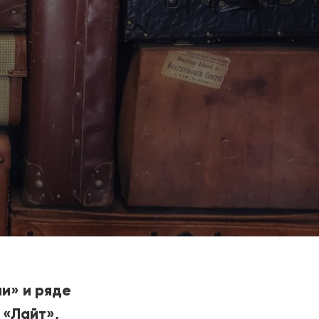
ии
»
и ряде
ы
«
Лайт
»
,