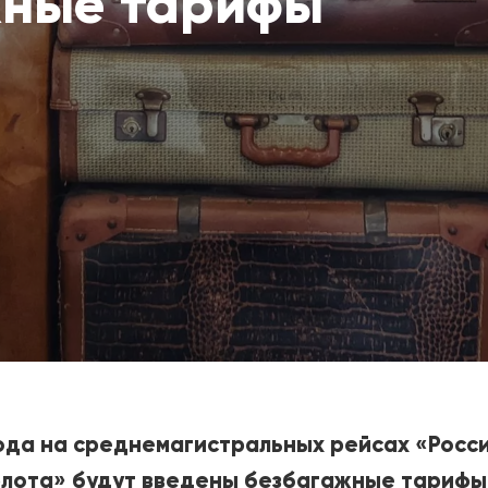
жные тарифы
года на среднемагистральных рейсах
«
Росс
лота
»
будут введены безбагажные тариф