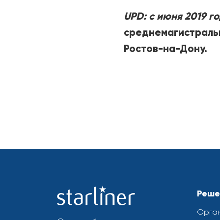
UPD: c июня 2019 г
среднемагистральн
Ростов-на-Дону.
Реше
Орган