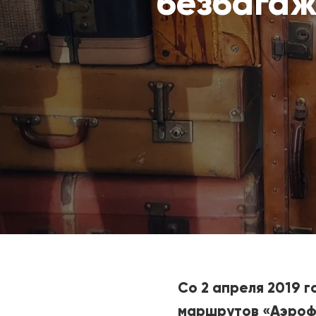
безбага
Со 2 апреля 2019 
маршрутов
«
Аэроф