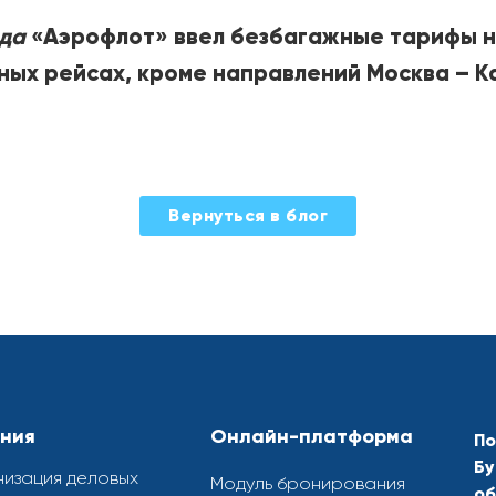
ода
«Аэрофлот» ввел безбагажные тарифы н
ых рейсах, кроме направлений Москва – Ка
Вернуться в блог
ния
Онлайн-платформа
По
Бу
изация деловых
Модуль бронирования
об