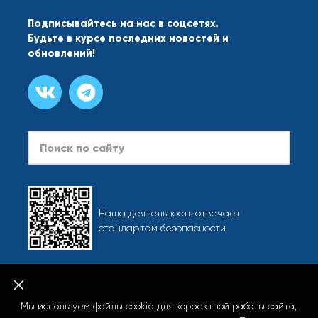
Подписывайтесь на нас в соцсетях.
Будьте в курсе последних новостей и
обновлений!
Search
Наша деятельность отвечает
стандартам безопасности
Карта сайта
При использовании любых материалов сайта, включая
Мы используем файлы cookie для корректной работы сайта,
фотографии и тексты, активная ссылка на info.starliner.ru