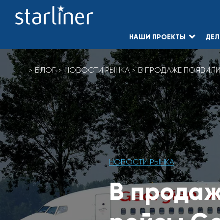
НАШИ ПРОЕКТЫ
ДЕЛ
Skip
to
БЛОГ
НОВОСТИ РЫНКА
В ПРОДАЖЕ ПОЯВИЛИ
content
НОВОСТИ РЫНКА
В продаж