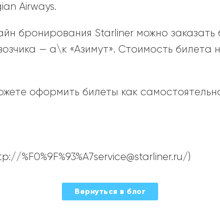
an Airways.
айн бронирования Starliner можно заказать
озчика — а\к «Азимут». Стоимость билета н
жете оформить билеты как самостоятельно
http://%F0%9F%93%A7service@starliner.ru/)
Вернуться в блог