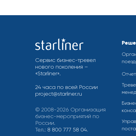
Реше
Орган
Сервис бизнес-тревел
поезд
нового поколения –
«Starliner».
Отчет
Треве
24 часа по всей России
менед
project@starliner.ru
Бизне
© 2008-2026 Организация
конса
бизнес-мероприятий по
Управ
России.
поста
Тел.:
8 800 777 58 04
.