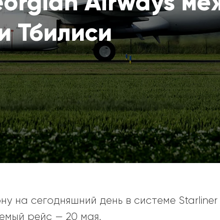
orgian Airways ме
и Тбилиси
у на сегодняшний день в системе Starliner 
мый рейс — 20 мая.