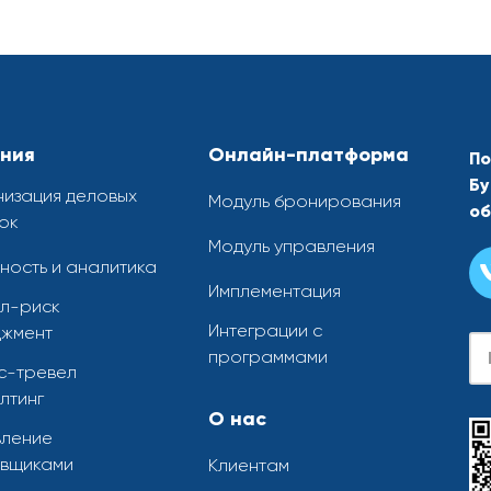
ния
Онлайн-платформа
По
Бу
изация деловых
Модуль бронирования
об
ок
Модуль управления
ность и аналитика
Имплементация
л-риск
Интеграции с
жмент
Se
программами
с-тревел
лтинг
О нас
ление
вщиками
Клиентам