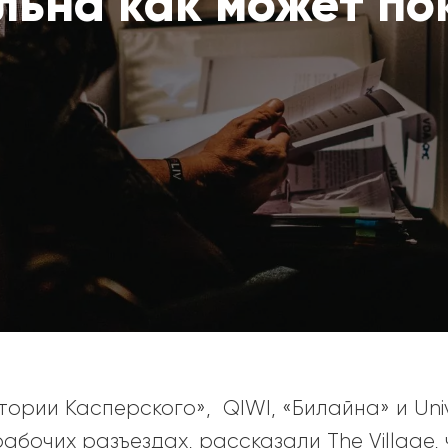
льна как может по
ории Касперского», QIWI, «Билайна» и Univ
абочих разъездах, рассказали The Village,