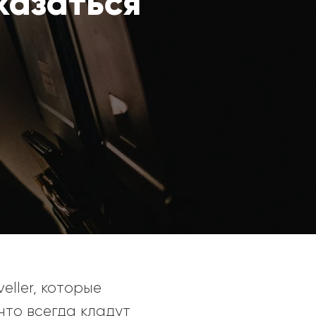
казаться
eller, которые
 что всегда кладут