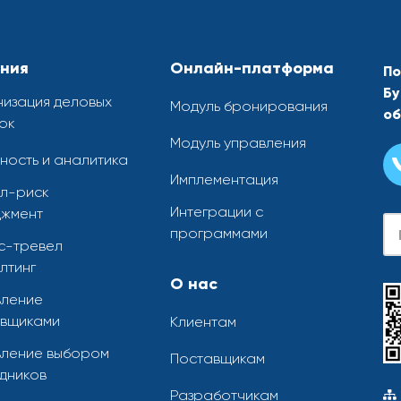
ния
Онлайн-платформа
По
Бу
изация деловых
Модуль бронирования
об
ок
Модуль управления
ность и аналитика
Имплементация
л-риск
Интеграции с
жмент
программами
с-тревел
лтинг
О нас
ление
вщиками
Клиентам
ление выбором
Поставщикам
дников
Разработчикам