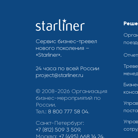
Реше
Орган
Сервис бизнес-тревел
поезд
нового поколения –
«Starliner».
Отчет
Треве
24 часа по всей России
менед
project@starliner.ru
Бизне
© 2008-2026 Организация
конса
бизнес-мероприятий по
Управ
России.
поста
Тел.:
8 800 777 58 04
.
Управ
Санкт-Петербург:
сотру
+7 (812) 509 3 509
,
Москва:
+7 (495) 668 14 24
,