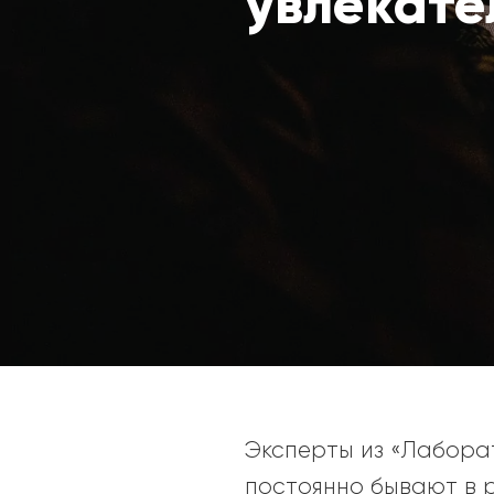
увлекате
Эксперты из «Лаборат
постоянно бывают в р