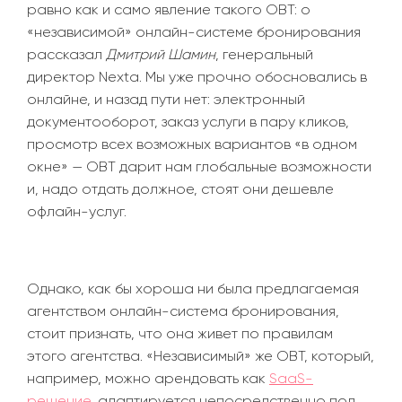
равно как и само явление такого OBT: о
«
независимой
»
онлайн-системе бронирования
рассказал
Дмитрий Шамин
, генеральный
директор Nexta. Мы уже прочно обосновались в
онлайне, и назад пути нет: электронный
документооборот, заказ услуги в пару кликов,
просмотр всех возможных вариантов
«
в одном
окне
»
—
OBT дарит нам глобальные возможности
и, надо отдать должное, стоят они дешевле
офлайн-услуг.
Однако, как бы хороша ни была предлагаемая
агентством онлайн-система бронирования,
стоит признать, что она живет по правилам
этого агентства.
«
Независимый
»
же OBT, который,
например, можно арендовать как
SaaS-
решение
, адаптируется непосредственно под