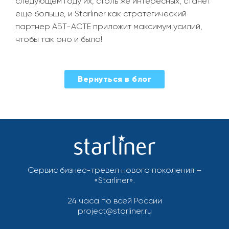
следующем году их, столь же интересных, станет
еще больше, и Starliner как стратегический
партнер АБТ-ACTE приложит максимум усилий,
чтобы так оно и было!
Вернуться в блог
Сервис бизнес-тревел нового поколения –
«Starliner».
24 часа по всей России
project@starliner.ru