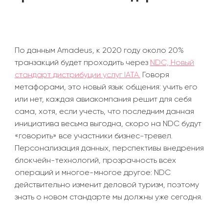
По данным Amadeus
,
к 2020 году около 20%
транзакций будет проходить через
NDC, Новый
стандарт дистрибуции услуг IATA.
Говоря
метафорами, это новый язык общения: учить его
или нет, каждая авиакомпания решит для себя
сама, хотя, если учесть, что последним данная
инициатива весьма выгодна, скоро на NDC будут
«
говорить
»
все участники бизнес-тревел.
Персонализация данных, перспективы внедрения
блокчейн-технологий, прозрачность всех
операций и многое-многое другое: NDC
действительно изменит деловой туризм, поэтому
знать о новом стандарте мы должны уже сегодня.