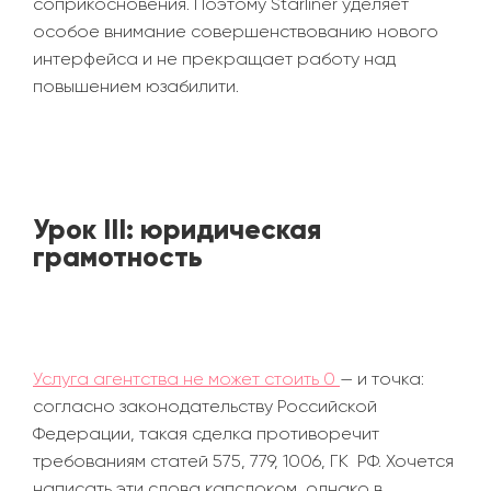
соприкосновения. Поэтому Starliner уделяет
особое внимание совершенствованию нового
интерфейса и не прекращает работу над
повышением
юзабилити.
Урок III: юридическая
грамотность
Услуга агентства не может стоить 0
—
и точка:
согласно законодательству Российской
Федерации, такая сделка противоречит
требованиям статей 575, 779, 1006, ГК РФ. Хочется
написать эти слова капслоком, однако в