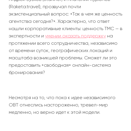
(Raketa.travel),
прозвучал почти
экзистенциальный вопрос:
«
Так в чем же ценность
агентства сегодня?
»
. Характерно, что ответ
нашли корпоративные клиенты: ценность TMC
—
в
экспертности и
умении оказать поддержку
на
протяжении всего сотрудничества, независимо
от времени суток, географических локаций и
масштаба возникшей проблемы. Сможет ли это
предоставить
«
свободная
»
онлайн-система
бронирования?
Несмотря на то, что пока к идее независимого
OBT отнеслись настороженно, тревел-мир
медленно, но верно идет к этой модели.