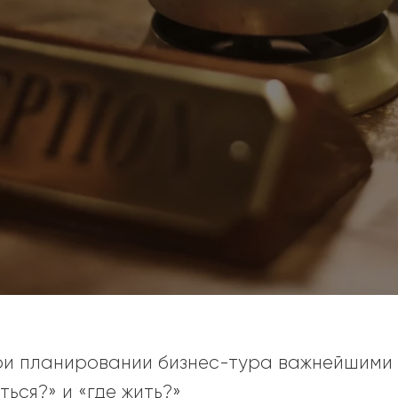
при планировании бизнес-тура важнейшими 
ться?» и «где жить?»