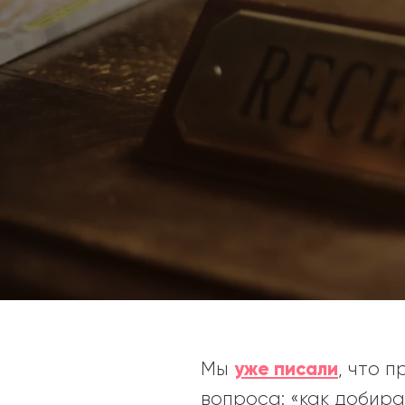
уже писали
Мы
, что 
вопроса: «как добира