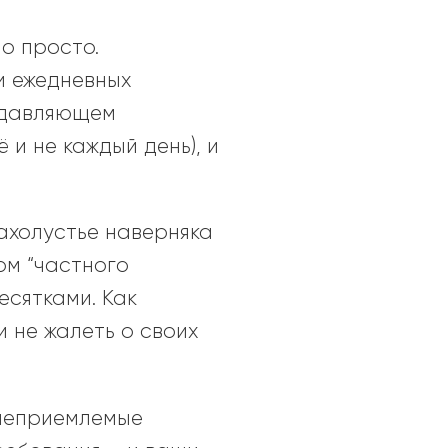
о просто.
и ежедневных
одавляющем
и не каждый день), и
ахолустье наверняка
ом “частного
есятками. Как
и не жалеть о своих
 неприемлемые