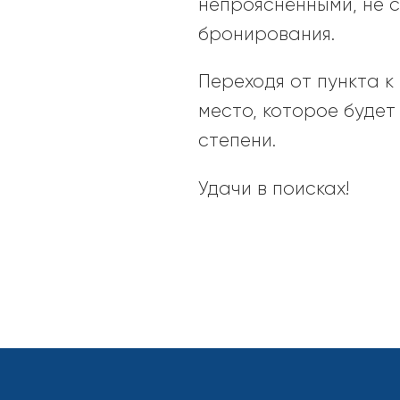
непрояснёнными, не 
бронирования.
Переходя от пункта к
место, которое буде
степени.
Удачи в поисках!
2021-
11-
19