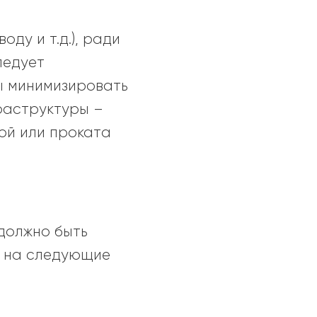
оду и т.д.), ради
ледует
ы минимизировать
раструктуры –
ой или проката
должно быть
е на следующие