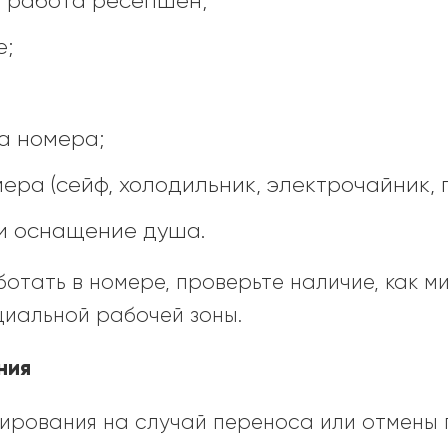
я работа ресепшен;
е;
а номера;
ра (сейф, холодильник, электрочайник, по
и оснащение душа.
отать в номере, проверьте наличие, как м
циальной рабочей зоны.
ния
нирования на случай переноса или отмены 