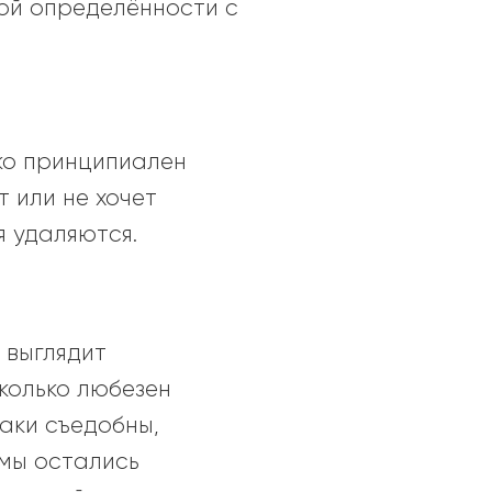
ной определённости с
ько принципиален
т или не хочет
я удаляются.
 выглядит
сколько любезен
раки съедобны,
емы остались